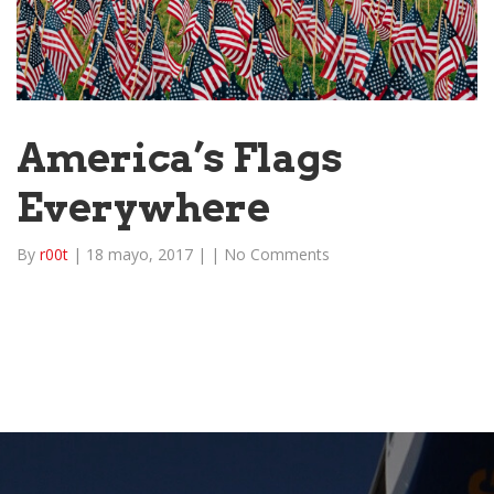
America’s Flags
Everywhere
By
r00t
|
18 mayo, 2017
|
|
No Comments