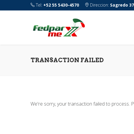
Tel:
+52 55 5430-4570
Direccion:
Sagredo 37
TRANSACTION FAILED
We're sorry, your transaction failed to process. P