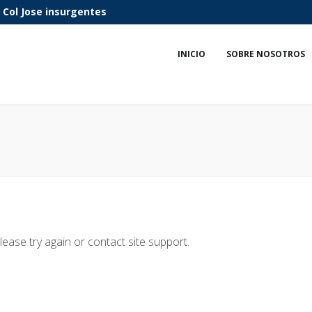
 Col Jose insurgentes
INICIO
SOBRE NOSOTROS
lease try again or contact site support.